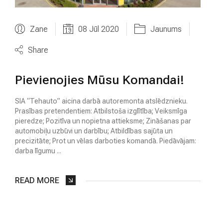
Zane
08 Jūl 2020
Jaunums
Share
Pievienojies Mūsu Komandai!
SIA “Tehauto” aicina darbā autoremonta atslēdznieku.
Prasības pretendentiem: Atbilstoša izglītība; Veiksmīga
pieredze; Pozitīva un nopietna attieksme; Zināšanas par
automobiļu uzbūvi un darbību; Atbildības sajūta un
precizitāte; Prot un vēlas darboties komandā. Piedāvājam:
darba līgumu ...
READ MORE