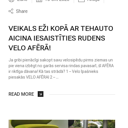
P
D
Share
R
O
Š
VEIKALS EŽI KOPĀ AR TEHAUTO
I
N
AICINA IESAISTĪTIES RUDENS
Ā
VELO AFĒRĀ!
Š
A
N
Ja gribi pienācīgi sakopt savu velosipēdu pirms ziemas un
A
pie viena izbēgt no garās servisa rindas pavasarī, šī AFĒRA
ir riktīga dāvana! Kā tas strādā? 1 – Velo īpašnieks
piesakās VELO AFĒRAI 2 – ...
READ MORE