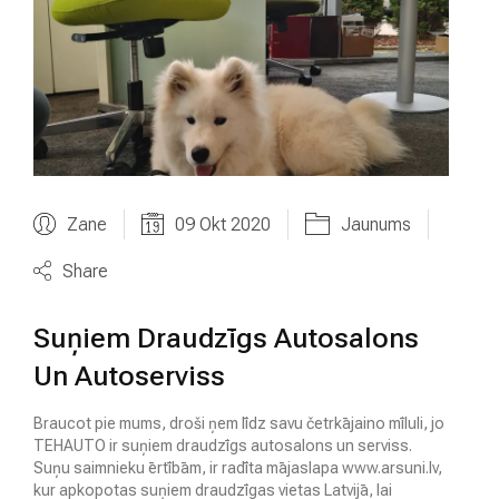
Zane
09 Okt 2020
Jaunums
Share
Suņiem Draudzīgs Autosalons
Un Autoserviss
Braucot pie mums, droši ņem līdz savu četrkājaino mīluli, jo
TEHAUTO ir suņiem draudzīgs autosalons un serviss.
Suņu saimnieku ērtībām, ir radīta mājaslapa www.arsuni.lv,
kur apkopotas suņiem draudzīgas vietas Latvijā, lai