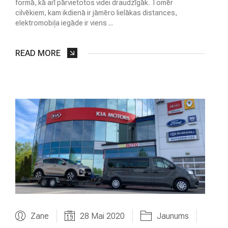
formā, kā arī pārvietotos videi draudzīgāk. Tomēr
cilvēkiem, kam ikdienā ir jāmēro lielākas distances,
elektromobiļa iegāde ir viens ...
READ MORE
Zane
28 Mai 2020
Jaunums