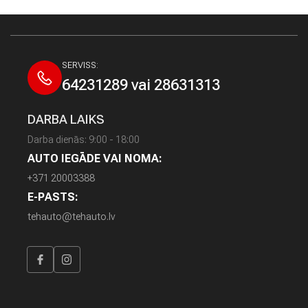
SERVISS:
64231289 vai 28631313
DARBA LAIKS
Darba dienās: 9:00 - 18:00
AUTO IEGĀDE VAI NOMA:
+371 20003388
E-PASTS:
tehauto@tehauto.lv