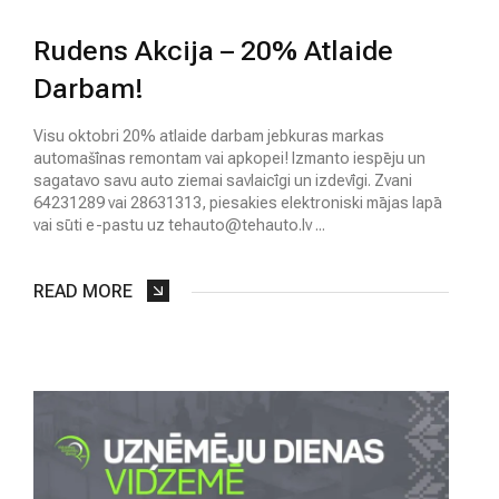
Rudens Akcija – 20% Atlaide
Darbam!
Visu oktobri 20% atlaide darbam jebkuras markas
automašīnas remontam vai apkopei! Izmanto iespēju un
sagatavo savu auto ziemai savlaicīgi un izdevīgi. Zvani
64231289 vai 28631313, piesakies elektroniski mājas lapā
vai sūti e-pastu uz
tehauto@tehauto.lv
...
READ MORE