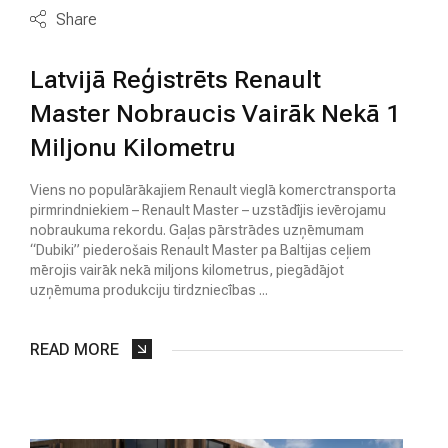
Share
M
A
Z
Latvijā Reģistrēts Renault
L
I
Master Nobraucis Vairāk Nekā 1
E
Miljonu Kilometru
T
O
T
Viens no populārākajiem Renault vieglā komerctransporta
I
pirmrindniekiem – Renault Master – uzstādījis ievērojamu
A
nobraukuma rekordu. Gaļas pārstrādes uzņēmumam
U
“Dubiki” piederošais Renault Master pa Baltijas ceļiem
T
mērojis vairāk nekā miljons kilometrus, piegādājot
O
uzņēmuma produkciju tirdzniecības ...
A
READ MORE
U
T
O
N
O