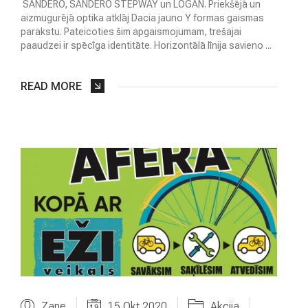
SANDERO, SANDERO STEPWAY un LOGAN. Priekšējā un
J
aizmugurējā optika atklāj Dacia jauno Y formas gaismas
A
parakstu. Pateicoties šim apgaismojumam, trešajai
U
paaudzei ir spēcīga identitāte. Horizontālā līnija savieno ...
N
U
M
READ MORE
I
A
U
T
O
L
Ī
Z
I
N
G
S
A
Zane
15 Okt 2020
Akcija