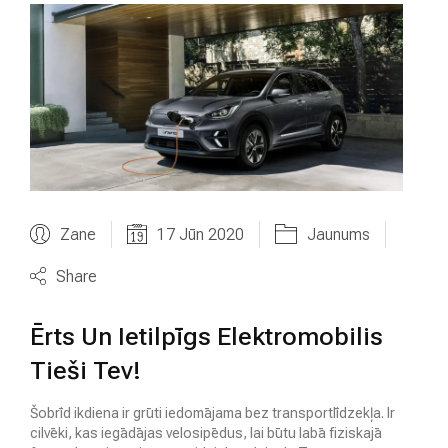
Zane
17 Jūn 2020
Jaunums
Share
Ērts Un Ietilpīgs Elektromobilis
Tieši Tev!
Šobrīd ikdiena ir grūti iedomājama bez transportlīdzekļa. Ir
cilvēki, kas iegādājas velosipēdus, lai būtu labā fiziskajā