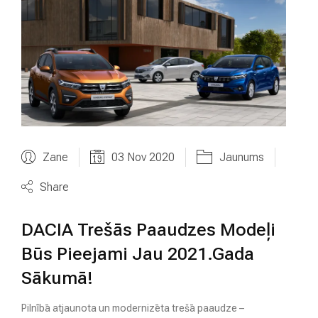
M
A
V
A
K
A
N
C
E
S
Zane
03 Nov 2020
Jaunums
Share
K
O
N
DACIA Trešās Paaudzes Modeļi
T
A
Būs Pieejami Jau 2021.gada
K
Sākumā!
T
I
Pilnībā atjaunota un modernizēta trešā paaudze –