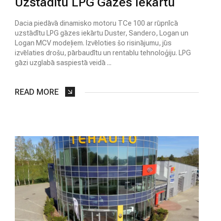
Uzstādītu LPG Gāzes Iekārtu
Dacia piedāvā dinamisko motoru TCe 100 ar rūpnīcā
uzstādītu LPG gāzes iekārtu Duster, Sandero, Logan un
Logan MCV modeļiem. Izvēloties šo risinājumu, jūs
izvēlaties drošu, pārbaudītu un rentablu tehnoloģiju. LPG
gāzi uzglabā saspiestā veidā ...
READ MORE