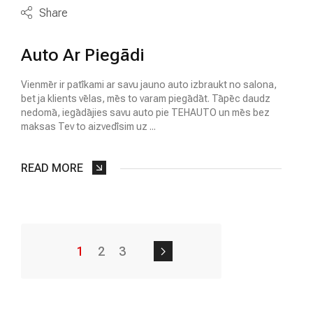
Share
Auto Ar Piegādi
Vienmēr ir patīkami ar savu jauno auto izbraukt no salona,
bet ja klients vēlas, mēs to varam piegādāt. Tāpēc daudz
nedomā, iegādājies savu auto pie TEHAUTO un mēs bez
maksas Tev to aizvedīsim uz ...
READ MORE
1
2
3