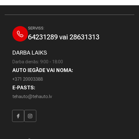
J
A
U
N
U
SERVISS:
M
64231289 vai 28631313
I
DARBA LAIKS
A
U
Darba dienās: 9:00 - 18:00
T
AUTO IEGĀDE VAI NOMA:
O
+371 20003388
L
Ī
E-PASTS:
Z
tehauto@tehauto.lv
I
N
G
S
A