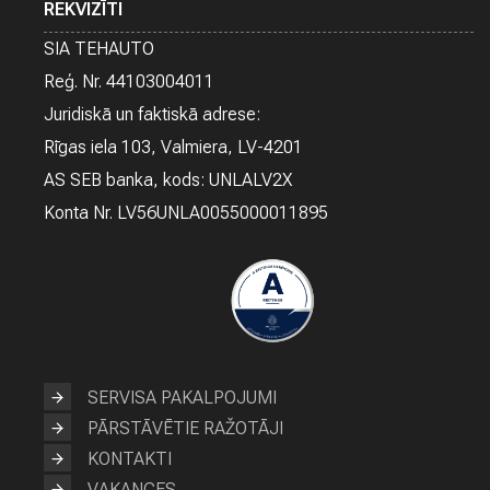
P
REKVIZĪTI
D
R
SIA TEHAUTO
O
Reģ. Nr. 44103004011
Š
I
Juridiskā un faktiskā adrese:
N
Rīgas iela 103, Valmiera, LV-4201
Ā
Š
AS SEB banka, kods: UNLALV2X
A
Konta Nr. LV56UNLA0055000011895
N
A
SERVISA PAKALPOJUMI
PĀRSTĀVĒTIE RAŽOTĀJI
KONTAKTI
VAKANCES