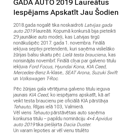
GADA AUTO 2019 Laureātus
M
Iespējams Apskatīt Jau Šodien
A
Z
2018.gada nogalē tika noskaidroti
Latvijas gada
L
auto 2019
laureāti. Kopumā konkursā bija pieteikti
I
29 jaunākie auto modeļi, kas Latvijas tirgū
E
nonākušipēc 2017. gada 1. novembra. Finālā
T
iekļuva septiņi pretendenti, kuri saņēma vislielāko
O
žūrijas balsu skaitu pēc
Lielā testa brauciena
, kas
T
norisinājās novembrī. Finālā cīņai par galveno titulu
I
iekļuva
Ford Focus, Hyundai Kona, KIA Ceed,
A
Mercedes-Benz
A-klase,
SEAT Arona, Suzuki Swift
U
un
Volkswagen T-Roc
.
T
O
Pēc žūrijas gala vērtējuma galveno titulu ieguva
jaunais
KIA Ceed
, ko iespējams apskatīt, kā arī
A
veikt testa braucienu pie oficiālā KIA pārstāvja
U
Tehauto
, Rīgas ielā 103, Valmierā.
T
Vēl viens
Tehauto
pārstāvētais auto saņēma
O
konkursa titulu – papildu nomināciju
4×4 Apvidus
N
auto 2019
tika piešķirta
Dacia Duster
.
O
Un varam lepoties ar vēl vienu titulēto