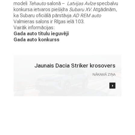
M
modeli
Tehauto
salonā –
Latvijas Avīze
specbalvu
A
konkursa ietvaros piešķīra
Subaru XV
. Atgādinām,
ka Subaru oficiālā pārstāvja
AD REM auto
Valmieras salons ir Rīgas ielā 103.
V
Vairāk informācijas:
A
Gada auto titulu ieguvēji
K
Gada auto konkurss
A
N
C
E
Jaunais Dacia Striker krosovers
S
NĀKAMĀ ZIŅA
K
O
N
T
A
K
T
I