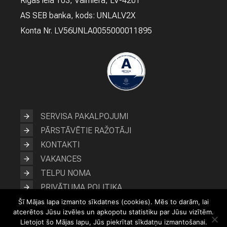
Rīgas iela 103, Valmiera, LV-4201
P
D
AS SEB banka, kods: UNLALV2X
R
Konta Nr. LV56UNLA0055000011895
O
Š
I
N
Ā
Š
A
N
A
SERVISA PAKALPOJUMI
PĀRSTĀVĒTIE RAŽOTĀJI
KONTAKTI
VAKANCES
TELPU NOMA
PRIVĀTUMA POLITIKA
Šī Mājas lapa izmanto sīkdatnes (cookies). Mēs to darām, lai
atcerētos Jūsu izvēles un apkopotu statistiku par Jūsu vizītēm.
Lietojot šo Mājas lapu, Jūs piekrītat sīkdatņu izmantošanai.