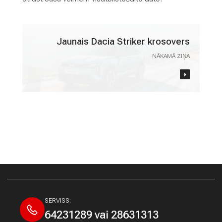
M
A
V
Jaunais Dacia Striker krosovers
A
NĀKAMĀ ZIŅA
K
A
N
C
E
S
K
O
N
T
A
K
T
SERVISS:
I
64231289 vai 28631313