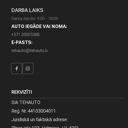
J
A
DARBA LAIKS
U
Darba dienās: 9:00 - 18:00
N
U
AUTO IEGĀDE VAI NOMA:
M
+371 20003388
I
E-PASTS:
tehauto@tehauto.lv
A
U
T
O
L
Ī
Z
I
REKVIZĪTI
N
SIA TEHAUTO
G
S
Reģ. Nr. 44103004011
Juridiskā un faktiskā adrese:
A