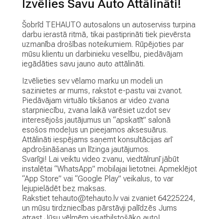
Izvēlies Savu Auto Attālināti!
M
A
Šobrīd TEHAUTO autosalons un autoserviss turpina
Z
darbu ierastā ritmā, tikai pastiprināti tiek pievērsta
L
uzmanība drošības noteikumiem. Rūpējoties par
I
mūsu klientu un darbinieku veselību, piedāvājam
E
iegādāties savu jauno auto attālināti.
T
Izvēlieties sev vēlamo marku un modeli un
O
sazinietes ar mums, rakstot e-pastu vai zvanot.
T
Piedāvājam virtuālo tikšanos ar video zvana
I
starpniecību, zvana laikā varēsiet uzdot sev
A
interesējošs jautājumus un “apskatīt” salonā
U
esošos modeļus un pieejamos aksesuārus.
T
Attālināti iespējams saņemt konsultācijas arī
O
apdrošināšanas un līzinga jautājumos.
Svarīgi! Lai veiktu video zvanu, viedtālrunī jābūt
A
instalētai “WhatsApp” mobilajai lietotnei. Apmeklējot
U
“App Store” vai “Google Play” veikalus, to var
T
lejupielādēt bez maksas.
O
Rakstiet
tehauto@tehauto.lv
vai zvaniet 64225224,
N
un mūsu tirdzniecības pārstāvji palīdzēs Jums
O
atrast Jūsu vēlmēm visatbilstošāko auto!